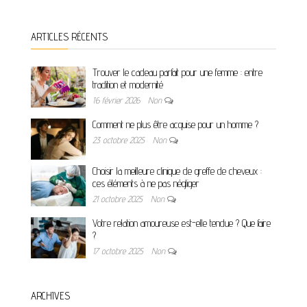
ARTICLES RÉCENTS
Trouver le cadeau parfait pour une femme : entre
tradition et modernité
16 février 2026
Non
Comment ne plus être acquise pour un homme ?
23 octobre 2025
Non
Choisir la meilleure clinique de greffe de cheveux :
ces éléments à ne pas négliger
21 octobre 2025
Non
Votre relation amoureuse est-elle tendue ? Que faire
?
17 octobre 2025
Non
ARCHIVES