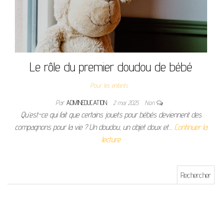
Le rôle du premier doudou de bébé
Pour les enfants
Par
ADMINEDUCATION
2 mai 2025
Non
Qu’est-ce qui fait que certains jouets pour bébés deviennent des
compagnons pour la vie ? Un doudou, un objet doux et…
Continuer la
lecture
Rechercher :