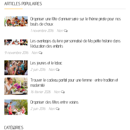
ARTICLES POPULAIRES
Organiser une fête d’anniversaire sur le thème pirate pour nos
bouts de choux
1 novembre 2016
Non
Les avantages du livre personnalisé de Ma petite histoire dans
l’éducation des enfants
9 novembre 2016
Non
Les jeunes et le tabac
2 juin 2016
Non
Trouver le cadeau parfait pour une femme : entre tradition et
modernité
16 février 2026
Non
Organiser des fêtes entre voisins
2 juin 2016
Non
CATÉGORIES