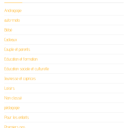
Andragogie
auto-moto
Bébé
Cadeaux
Couple et parents
Education et formation
Education sociale et culturelle
Jeunesse et caprices
Loisirs
Non classé
pédagogie
Pour les enfants
Premiers pas