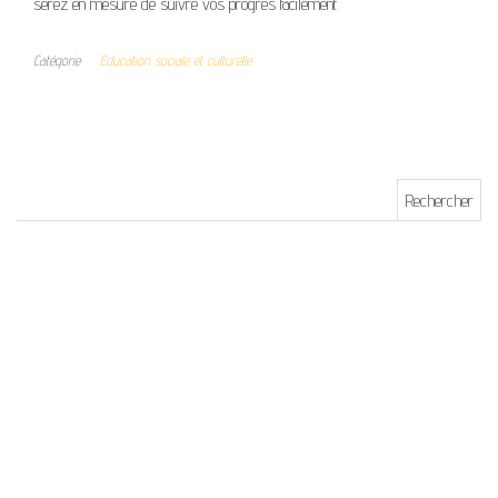
serez en mesure de suivre vos progrès facilement.
Catégorie
Education sociale et culturelle
Rechercher :