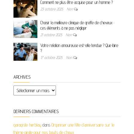
Comment ne plus être acquise pour un homme ?
23 octobre 2025
Non
Choisir la meilleure clinique de greffe de cheveux :
ces éléments à ne pas négliger
21 octobre 2025
Non
Votre relation amoureuse est-elle tendue ? Que faire
?
17 octobre 2025
Non
ARCHIVES
Archives
DERNIERS COMMENTAIRES
garagiste herblay
dans
Organiser une fête d’anniversaire sur le
thème pirate pour nos bouts de choux