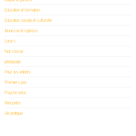
Education et formation
Education sociale et culturelle
Jeunesse et caprices
Loisirs
Non classé
pédagogie
Pour les enfants
Premiers pas
Psycho-educ
Rencontre
Vie pratique