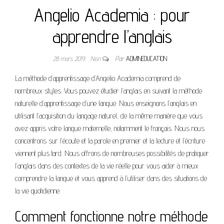
Angelio Academia : pour
apprendre l’anglais
28 mars 2019
Non
Par
ADMINEDUCATION
La méthode d’apprentissage d’Angelio Academia comprend de
nombreux styles. Vous pouvez étudier l’anglais en suivant la méthode
naturelle d’apprentissage d’une langue. Nous enseignons l’anglais en
utilisant l’acquisition du langage naturel, de la
même manière que vous
avez appris votre langue maternelle, notamment le français. Nous nous
concentrons sur l’écoute et la parole en premier et la lecture et l’écriture
viennent plus tard. Nous offrons de nombreuses possibilités de pratiquer
l’anglais dans des contextes de la vie réelle pour vous aider à mieux
comprendre la langue et vous apprend à l’utiliser dans des situations de
la vie quotidienne.
Comment fonctionne notre méthode