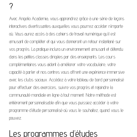
?
Avec Angelio Academia, vous apprendrez grâce à une série de leçons
interactives divertissantes auxquelles vous pourrez accéder n’importe
où. Vous aurez accès à des cahiers de travail numérique qu’il est
amusant de compléter et qui vous donneront un retour instantané sur
vos progrès. La pratique inclura un environnement amusant et détendu
dans les petites classes dirigées par des enseignants. Les cours
complémentaires vous aident à améliorer votre vocabulaire, votre
capacité à parler et nos centres vous offrent une expérience immersive
avec les clubs sociaux. Accédez à votre tableau de bord personnalisé
pour effectuer des exercices, suivre vos progrès et rejoindre la
communauté mondiale en ligne à tout moment. Notre méthode est
entièrement personnalisable afin que vous puissiez accéder à votre
programme d’étude personnalisé où vous le souhaitez, quand vous le
pouvez.
Les programmes d’études