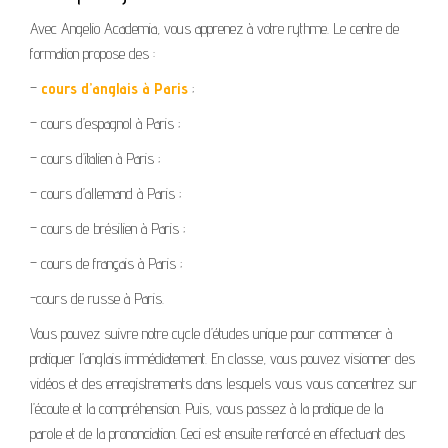
Avec Angelio Academia, vous apprenez à votre rythme. Le centre de
formation propose des :
–
cours d’anglais à Paris
;
– cours d’espagnol à Paris ;
– cours d’italien à Paris ;
– cours d’allemand à Paris ;
– cours de brésilien à Paris ;
– cours de français à Paris ;
-cours de russe à Paris.
Vous pouvez suivre notre cycle d’études unique pour commencer à
pratiquer l’anglais immédiatement. En classe, vous pouvez visionner des
vidéos et des enregistrements dans lesquels vous vous concentrez sur
l’écoute et la compréhension. Puis, vous passez à la pratique de la
parole et de la prononciation. Ceci est ensuite renforcé en effectuant des