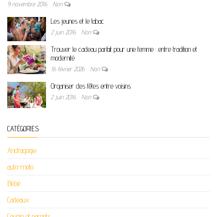
9 novembre 2016
Non
Les jeunes et le tabac
2 juin 2016
Non
Trouver le cadeau parfait pour une femme : entre tradition et
modernité
16 février 2026
Non
Organiser des fêtes entre voisins
2 juin 2016
Non
CATÉGORIES
Andragogie
auto-moto
Bébé
Cadeaux
Couple et parents