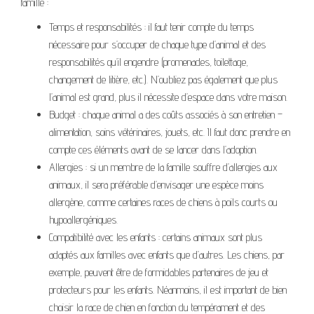
famille :
Temps et responsabilités : il faut tenir compte du temps
nécessaire pour s’occuper de chaque type d’animal et des
responsabilités qu’il engendre (promenades, toilettage,
changement de litière, etc.). N’oubliez pas également que plus
l’animal est grand, plus il nécessite d’espace dans votre maison.
Budget : chaque animal a des coûts associés à son entretien –
alimentation, soins vétérinaires, jouets, etc. Il faut donc prendre en
compte ces éléments avant de se lancer dans l’adoption.
Allergies : si un membre de la famille souffre d’allergies aux
animaux, il sera préférable d’envisager une espèce moins
allergène, comme certaines races de chiens à poils courts ou
hypoallergéniques.
Compatibilité avec les enfants : certains animaux sont plus
adaptés aux familles avec enfants que d’autres. Les chiens, par
exemple, peuvent être de formidables partenaires de jeu et
protecteurs pour les enfants. Néanmoins, il est important de bien
choisir la race de chien en fonction du tempérament et des