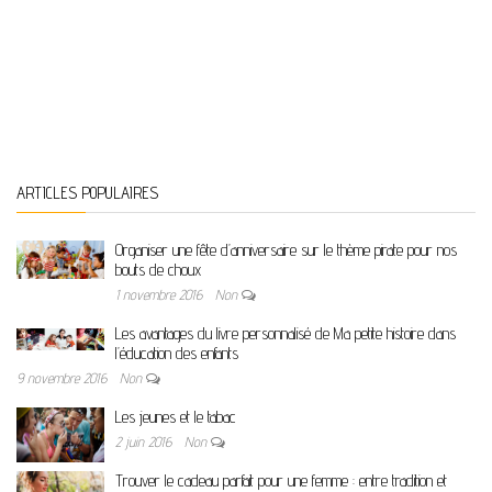
ARTICLES POPULAIRES
Organiser une fête d’anniversaire sur le thème pirate pour nos
bouts de choux
1 novembre 2016
Non
Les avantages du livre personnalisé de Ma petite histoire dans
l’éducation des enfants
9 novembre 2016
Non
Les jeunes et le tabac
2 juin 2016
Non
Trouver le cadeau parfait pour une femme : entre tradition et