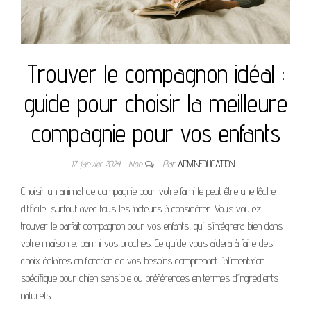
Trouver le compagnon idéal :
guide pour choisir la meilleure
compagnie pour vos enfants
17 janvier 2024
Non
Par
ADMINEDUCATION
Choisir un animal de compagnie pour votre famille peut être une tâche
difficile, surtout avec tous les facteurs à considérer. Vous voulez
trouver le parfait compagnon pour vos enfants, qui s’intégrera bien dans
votre maison et parmi vos proches.
Ce guide vous aidera à faire des
choix éclairés en fonction de vos besoins comprenant l’alimentation
spécifique pour chien sensible ou préférences en termes d’ingrédients
naturels.