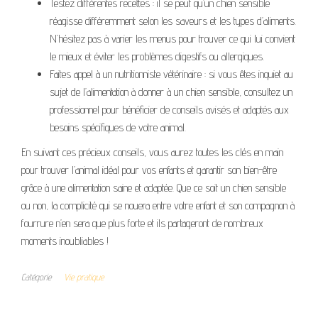
Testez différentes recettes : il se peut qu’un chien sensible
réagisse différemment selon les saveurs et les types d’aliments.
N’hésitez pas à varier les menus pour trouver ce qui lui convient
le mieux et éviter les problèmes digestifs ou allergiques.
Faites appel à un nutritionniste vétérinaire : si vous êtes inquiet au
sujet de l’alimentation à donner à un chien sensible, consultez un
professionnel pour bénéficier de conseils avisés et adaptés aux
besoins spécifiques de votre animal.
En suivant ces précieux conseils, vous aurez toutes les clés en main
pour trouver l’animal idéal pour vos enfants et garantir son bien-être
grâce à une alimentation saine et adaptée. Que ce soit un chien sensible
ou non, la complicité qui se nouera entre votre enfant et son compagnon à
fourrure n’en sera que plus forte et ils partageront de nombreux
moments inoubliables !
Catégorie
Vie pratique