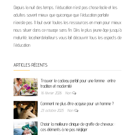
Depuis la nuit des temps, l'éducation n'est pas chose facile et les
adultes savent mieux que quiconque que l'éducation parfaite
n'existe pas. Il faut avoir toutes les ressources en main pour mieux
nous situer dans ce rouage sans fin. Dès le plus jeune âge jusqu'à
maturité, lecahierdelailleurs vous fait découvrir tous les aspects de
l'éducation
ARTICLES RÉCENTS
Trouver le cadeau parfait pour une femme : entre
tradition et modernité
16 février 2026
Non
Comment ne plus être acquise pour un homme ?
23 octobre 2025
Non
Choisir la meilleure clinique de greffe de cheveux :
ces éléments à ne pas négliger