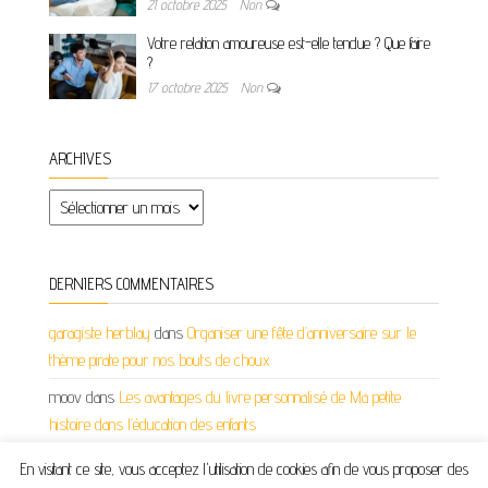
21 octobre 2025
Non
Votre relation amoureuse est-elle tendue ? Que faire
?
17 octobre 2025
Non
ARCHIVES
Archives
DERNIERS COMMENTAIRES
garagiste herblay
dans
Organiser une fête d’anniversaire sur le
thème pirate pour nos bouts de choux
moov
dans
Les avantages du livre personnalisé de Ma petite
histoire dans l’éducation des enfants
En visitant ce site, vous acceptez l'utilisation de cookies afin de vous proposer des