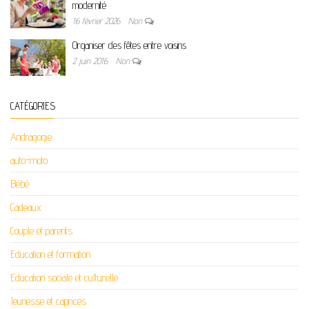
modernité
16 février 2026
Non
Organiser des fêtes entre voisins
2 juin 2016
Non
CATÉGORIES
Andragogie
auto-moto
Bébé
Cadeaux
Couple et parents
Education et formation
Education sociale et culturelle
Jeunesse et caprices