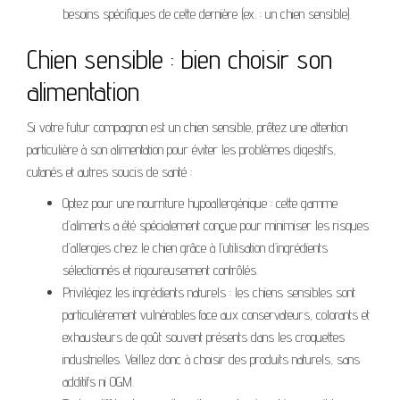
besoins spécifiques de cette dernière (ex. : un chien sensible).
Chien sensible : bien choisir son
alimentation
Si votre futur compagnon est un chien sensible, prêtez une attention
particulière à son alimentation pour éviter les problèmes digestifs,
cutanés et autres soucis de santé :
Optez pour une nourriture hypoallergénique : cette gamme
d’aliments a été spécialement conçue pour minimiser les risques
d’allergies chez le chien grâce à l’utilisation d’ingrédients
sélectionnés et rigoureusement contrôlés.
Privilégiez les ingrédients naturels : les chiens sensibles sont
particulièrement vulnérables face aux conservateurs, colorants et
exhausteurs de goût souvent présents dans les croquettes
industrielles. Veillez donc à choisir des produits naturels, sans
additifs ni OGM.