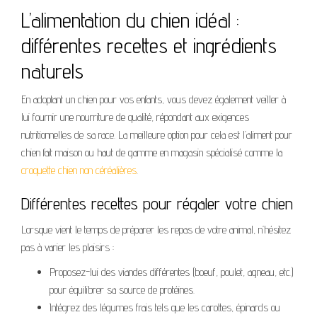
L’alimentation du chien idéal :
différentes recettes et ingrédients
naturels
En adoptant un chien pour vos enfants, vous devez également veiller à
lui fournir une nourriture de qualité, répondant aux exigences
nutritionnelles de sa race. La meilleure option pour cela est l’aliment pour
chien fait maison ou haut de gamme en magasin spécialisé comme la
croquette chien non céréalières
.
Différentes recettes pour régaler votre chien
Lorsque vient le temps de préparer les repas de votre animal, n’hésitez
pas à varier les plaisirs :
Proposez-lui des viandes différentes (boeuf, poulet, agneau, etc.)
pour équilibrer sa source de protéines.
Intégrez des légumes frais tels que les carottes, épinards ou