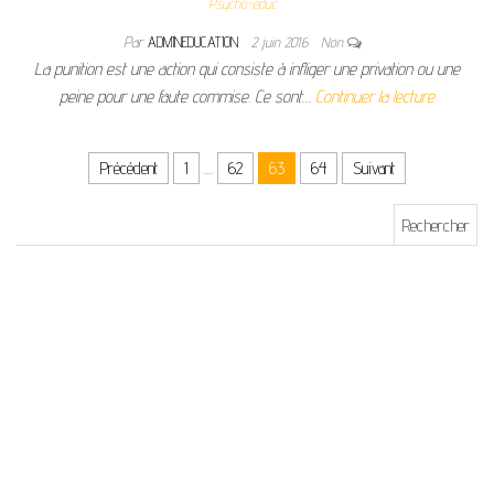
Psycho-educ
Par
ADMINEDUCATION
2 juin 2016
Non
La punition est une action qui consiste à infliger une privation ou une
peine pour une faute commise. Ce sont…
Continuer la lecture
Pagination des publications
Précédent
1
…
62
63
64
Suivant
Rechercher :