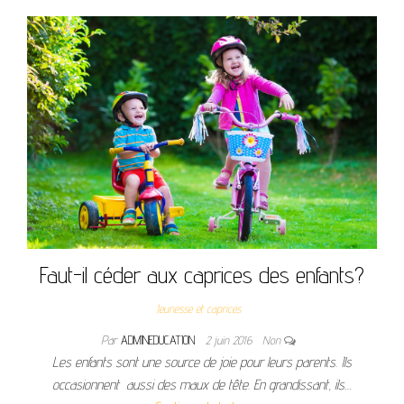
Faut-il céder aux caprices des enfants?
Jeunesse et caprices
Par
ADMINEDUCATION
2 juin 2016
Non
Les enfants sont une source de joie pour leurs parents. Ils
occasionnent aussi des maux de tête. En grandissant, ils…