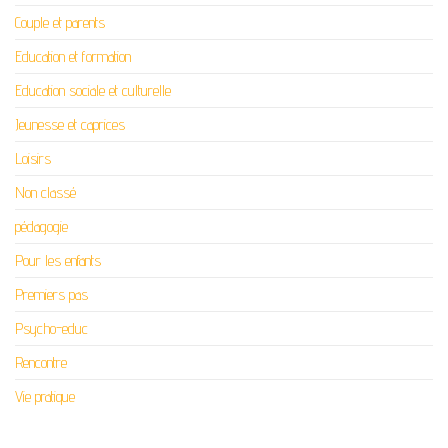
Couple et parents
Education et formation
Education sociale et culturelle
Jeunesse et caprices
Loisirs
Non classé
pédagogie
Pour les enfants
Premiers pas
Psycho-educ
Rencontre
Vie pratique