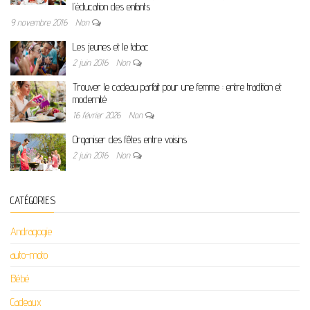
l’éducation des enfants
9 novembre 2016
Non
Les jeunes et le tabac
2 juin 2016
Non
Trouver le cadeau parfait pour une femme : entre tradition et
modernité
16 février 2026
Non
Organiser des fêtes entre voisins
2 juin 2016
Non
CATÉGORIES
Andragogie
auto-moto
Bébé
Cadeaux