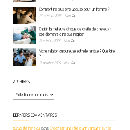
Comment ne plus être acquise pour un homme ?
23 octobre 2025
Non
Choisir la meilleure clinique de greffe de cheveux :
ces éléments à ne pas négliger
21 octobre 2025
Non
Votre relation amoureuse est-elle tendue ? Que faire
?
17 octobre 2025
Non
ARCHIVES
Archives
DERNIERS COMMENTAIRES
garagiste herblay
dans
Organiser une fête d’anniversaire sur le